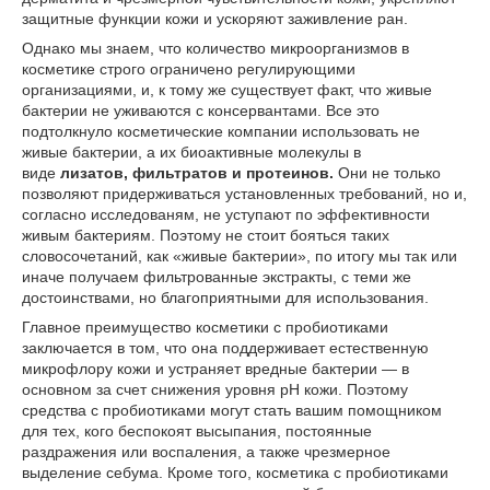
защитные функции кожи и ускоряют заживление ран.
Однако мы знаем, что количество микроорганизмов в
косметике строго ограничено регулирующими
организациями, и, к тому же существует факт, что живые
бактерии не уживаются с консервантами. Все это
подтолкнуло косметические компании использовать не
живые бактерии, а их биоактивные молекулы в
виде
лизатов, фильтратов и протеинов.
Они не только
позволяют придерживаться установленных требований, но и,
согласно исследованям, не уступают по эффективности
живым бактериям. Поэтому не стоит бояться таких
словосочетаний, как «живые бактерии», по итогу мы так или
иначе получаем фильтрованные экстракты, с теми же
достоинствами, но благоприятными для использования.
Главное преимущество косметики с пробиотиками
заключается в том, что она поддерживает естественную
микрофлору кожи и устраняет вредные бактерии — в
основном за счет снижения уровня pH кожи. Поэтому
средства с пробиотиками могут стать вашим помощником
для тех, кого беспокоят высыпания, постоянные
раздражения или воспаления, а также чрезмерное
выделение себума. Кроме того, косметика с пробиотиками