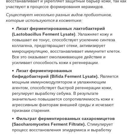
восстанавливает и укрепляет защитный барьер кожи, так как
участвуют в процессе формирования керамидов.
Существует несколько разных видов пробиотиков,
которые используются в косметике:
Лизат ферментированных лактобактерий
(
Lactobacillus
Ferment
Lysate
)
. Увлажняет кожу и
повышает ее тонус, способствует усилению синтеза
коллагена, предотвращает отеки, активизирует
микроциркуляцию, восстанавливает иммунитет клеток.
Все это оказывает омолаживающее действие и
усиливает способность кожи к регенерации.
Лизат ферментированных
бифидобактерий
(
Bifida
Ferment
Lysate
).
Является
мощным иммуномодулятором и увлажняющим
агентом, способствует быстрой регенерации кожи,
регулирует выработку себума. В результате
значительно повышается сопротивляемость кожи к
агрессивным факторам внешней среды и исчезают
признаки старения.
Фильтрат ферментированных сахаромицетов
(
S
accharomycetes
Ferment
Filtrate
).
Стимулирует
процесс восстановления эпидермиса и выработку