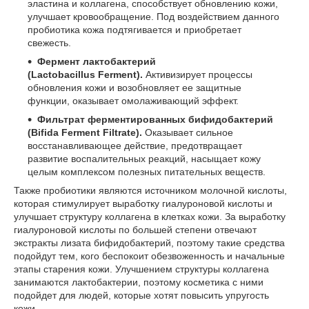
эластина и коллагена, способствует обновлению кожи,
улучшает кровообращение. Под воздействием данного
пробиотика кожа подтягивается и приобретает
свежесть.
Фермент лактобактерий
(
Lactobacillus
Ferment
).
Активизирует процессы
обновления кожи и возобновляет ее защитные
функции, оказывает омолаживающий эффект.
Фильтрат ферментированных бифидобактерий
(
Bifida
Ferment
Filtrate
).
Оказывает сильное
восстанавливающее действие, предотвращает
развитие воспалительных реакций, насыщает кожу
целым комплексом полезных питательных веществ.
Также пробиотики являются источником молочной кислоты,
которая стимулирует выработку гиалуроновой кислоты и
улучшает структуру коллагена в клетках кожи. За выработку
гиалуроновой кислоты по большей степени отвечают
экстракты лизата бифидобактерий, поэтому такие средства
подойдут тем, кого беспокоит обезвоженность и начальные
этапы старения кожи. Улучшением структуры коллагена
занимаются лактобактерии, поэтому косметика с ними
подойдет для людей, которые хотят повысить упругость
кожи.