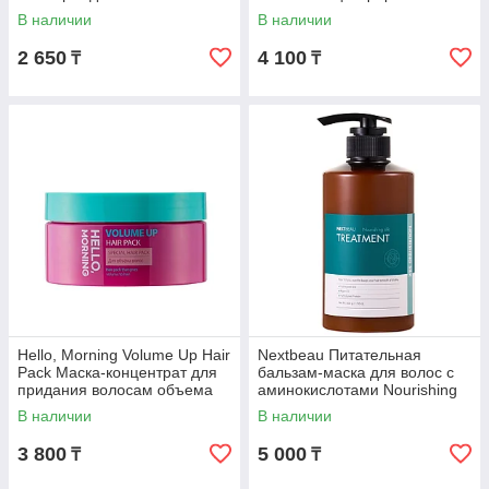
300 мл
питательный филлер-
В наличии
В наличии
наполнитель для волоc 200
мл
2 650
4 100
₸
₸
Hello, Morning Volume Up Hair
Nextbeau Питательная
Pack Маска-концентрат для
бальзам-маска для волос с
придания волосам объема
аминокислотами Nourishing
200 мл
Silk Treatment 500мл
В наличии
В наличии
3 800
5 000
₸
₸