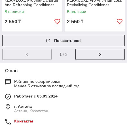
KERA LUXE Pro Anti-Dandruff
KERA LUXE Pro Anti-Hair Loss
And Refreshing Conditioner
Revitalizing Conditioner
Освежающий против перхоти
Против выпадения волос 300
В наличии
В наличии
300 мл
мл
2 550
2 550
₸
₸
Показать ещё
1
/ 3
О нас
Рейтинг не сформирован
Менее 5 отзывов за последний год
Работает с 05.05.2014
г. Астана
Астана, Казахстан
Контакты