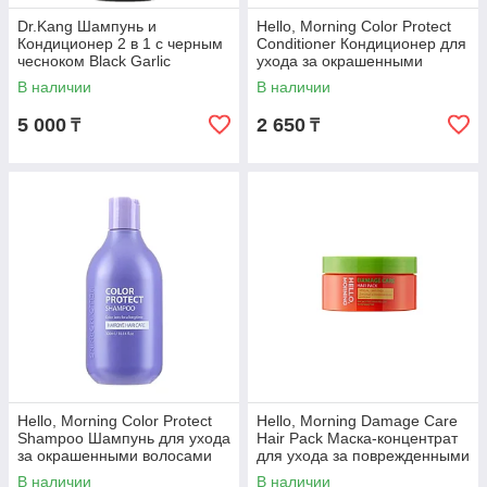
Наша продукция отлично зарекомендовала себя перед
Dr.Kang Шампунь и
Hello, Morning Color Protect
потребителями, поскольку обладает солидным перечнем
Кондиционер 2 в 1 с черным
Conditioner Кондиционер для
весомых преимуществ.
чесноком Black Garlic
ухода за окрашенными
Professional Hair Care /
волосами 300 мл
Предлагаемая нами корейская косметика не содержит
В наличии
В наличии
1000мл.
вредоносные вещества, оказывающие негативное
5 000
2 650
₸
₸
воздействие на волосы. Она гипоаллергенна, не вызывает
раздражение, не провоцирует появление перхоти.
Восстанавливающие и ухаживающие средства оправдывают
все, возложенные на них надежды:
придают объем жирным волосам,
делают гладкими и увлажняют сухие волосы,
восстанавливают поврежденные,
оказывают оздоравливающее воздействие на все
типы волос.
Выгодные цены и скидки
Наш магазин взаимодействует с корейскими
Hello, Morning Color Protect
Hello, Morning Damage Care
производителями косметики для волос напрямую, поэтому у
Shampoo Шампунь для ухода
Hair Pack Маска-концентрат
за окрашенными волосами
для ухода за поврежденными
нас самые выгодные цены.
300 мл
волосами 200 мл
В наличии
В наличии