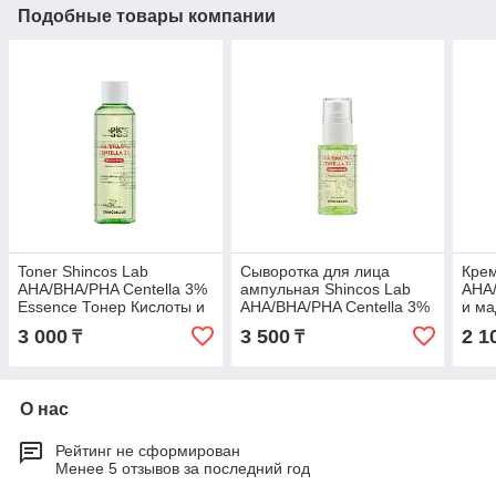
Подобные товары компании
Toner Shincos Lab
Сыворотка для лица
Крем
AHA/BHA/PHA Centella 3%
ампульная Shincos Lab
AHA
Essence Тонер Кислоты и
AHA/BHA/PHA Centella 3%
и ма
Центелла 200 мл
Ampoule Serum Кислоты и
Bea
3 000
3 500
2 1
₸
₸
Центелла 50 мл
AHA
Eye 
О нас
Рейтинг не сформирован
Менее 5 отзывов за последний год