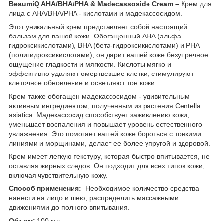
BeaumiQ AHA/BHA/PHA & Madecassoside Cream –
Крем для
лица с AHA/BHA/PHA - кислотами и мадекассосидом.
Этот уникальный крем представляет собой настоящий
бальзам для вашей кожи. Обогащенный AHA (альфа-
гидроксикислотами), BHA (бета-гидроксикислотами) и PHA
(полигидроксикислотами), он дарит вашей коже безупречное
ощущение гладкости и мягкости. Кислоты мягко и
эффективно удаляют омертвевшие клетки, стимулируют
клеточное обновление и осветляют тон кожи.
Крем также обогащен мадекассосидом - удивительным
активным ингредиентом, полученным из растения Centella
asiatica. Мадекассосид способствует заживлению кожи,
уменьшает воспаления и повышает уровень естественного
увлажнения. Это помогает вашей коже бороться с тонкими
линиями и морщинами, делает ее более упругой и здоровой.
Крем имеет легкую текстуру, которая быстро впитывается, не
оставляя жирных следов. Он подходит для всех типов кожи,
включая чувствительную кожу.
Способ применения:
Необходимое количество средства
нанести на лицо и шею, распределить массажными
движениями до полного впитывания.
Объем:
100 мл.