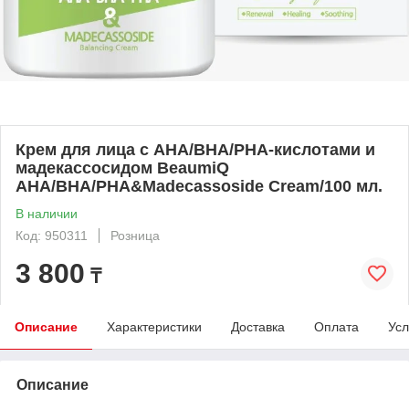
Крем для лица с AHA/BHA/PHA-кислотами и
мадекассосидом BeaumiQ
AHA/BHA/PHA&Madecassoside Cream/100 мл.
В наличии
Код: 950311
Розница
3 800
₸
Описание
Характеристики
Доставка
Оплата
Усл
Описание