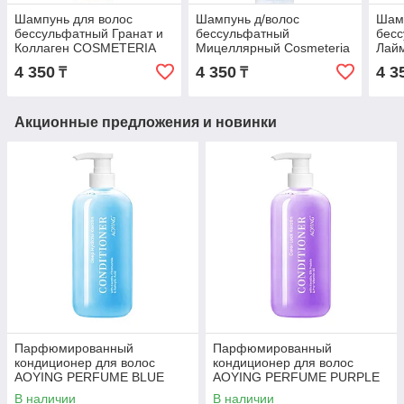
Шампунь для волос
Шампунь д/волос
Шам
бессульфатный Гранат и
бессульфатный
бесс
Коллаген COSMETERIA
Мицеллярный Cosmeteria
Лай
Natural Clarity Hair
Micellar&Pure Shampoo
Natur
4 350
4 350
4 3
₸
₸
Shampoo
Anti-Grease&Color
Coco
Pomegranate&Collagen
Protection 500 мл
Sha
Акционные предложения и новинки
Парфюмированный
Парфюмированный
кондиционер для волос
кондиционер для волос
AOYING PERFUME BLUE
AOYING PERFUME PURPLE
Глубокое увлажнение с
Защита цвета с кератином,
В наличии
В наличии