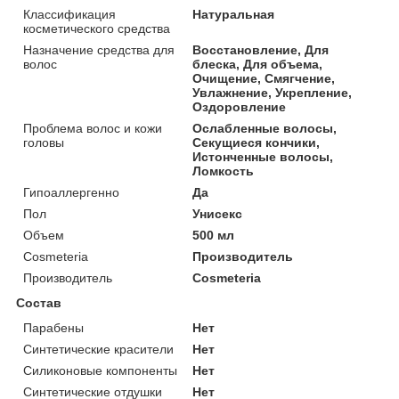
Классификация
Натуральная
косметического средства
Назначение средства для
Восстановление, Для
волос
блеска, Для объема,
Очищение, Смягчение,
Увлажнение, Укрепление,
Оздоровление
Проблема волос и кожи
Ослабленные волосы,
головы
Секущиеся кончики,
Истонченные волосы,
Ломкость
Гипоаллергенно
Да
Пол
Унисекс
Объем
500 мл
Cosmeteria
Производитель
Производитель
Cosmeteria
Состав
Парабены
Нет
Синтетические красители
Нет
Силиконовые компоненты
Нет
Синтетические отдушки
Нет