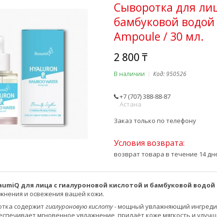
Сыворотка для лиц
бамбуковой водой
Ampoule / 30 мл.
2 800 ₸
В наличии
Код:
950526
+7 (707) 388-88-87
Астана
Заказ только по телефону
возврат товара в течение 14 д
aumiQ для лица с гиалуроновой кислотой и бамбуковой водой 
жнения и освежения вашей кожи.
отка содержит
гиалуроновую кислоту
- мощный увлажняющий ингредие
беспечивает мгновенное увлажнение, придаёт коже мягкость и улучша