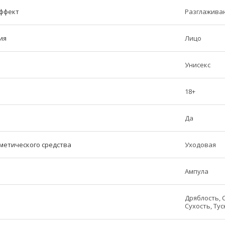
ффект
Разглаживан
ия
Лицо
Унисекс
18+
Да
метического средства
Уходовая
Ампула
Дряблость, 
Сухость, Тус