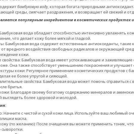
содержит
бамбуковую воду,
которая богата природными антиоксиданта
ающей среды, смягчает раздражения, и возвращает ей свежий и от
является популярным ингредиентом в косметических продуктах из
Бамбуковая вода обладает способностью интенсивно увлажнять кож
ение, что делает кожу более мягкой и гладкой.
ы: Бамбуковая вода содержит естественные антиоксиданты, такие к
от вредного воздействия свободных радикалов и окружающей сре
реждение кожи.
свойства: Бамбуковая вода имеет успокаивающие и заживляющие с
коже. Она также способствует уменьшению покраснения и улучшает
кстуры кожи: Регулярное применение косметических продуктов с б
делая ее более упругой и сияющей.
лительные свойства: Бамбуковая вода может помочь справиться с в
сле бритья.
кожи: Благодаря своему богатому содержанию минералов и аминокис
ей выглядеть более здоровой и молодой.
ия:
о: Начните с чистой и сухой кожи лица. Используйте ваш любимый о
излишки масла.
кожу (по желанию): После очищения вы можете применить тоник, что
 сыворотки.