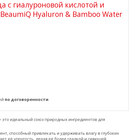
а с гиалуроновой кислотой и
 BeaumiQ Hyaluron & Bamboo Water
ней
по договоренности
-
это идеальный союз природных ингредиентов для
нт, способный привлекать и удерживать влагу в глубоких
ет её упругость, делая её более гладкой и сияющей.