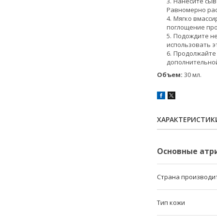
Нанесите сыв
Равномерно рас
Мягко вмасси
поглощение про
Подождите не
использовать э
Продолжайте 
дополнительной
Объем:
30 мл.
ХАРАКТЕРИСТИК
Основные атр
Страна производи
Тип кожи