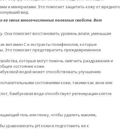
ми и минералами. Это помогает защитить кожу от вредного
дохнувший вид.
-за своих многочисленных полезных свойств. Вот
у. Она помогает восстановить уровень влаги, уменьшая
ак витамин С и экстракты полифенолов, которые
ды. Это помогает предотвратить преждевременное
войства, которые могут помочь смягчить раздражения и
 общее состояние кожи.
амбуковой водой может способствовать улучшению
оспалительными состояниями кожи, такими как акне или
лот, бамбуковая вода способствует регенерации клеток
чищающий гель или пенку, чтобы удалить макияж,
бы уравновесить pH кожи и подготовить ее к