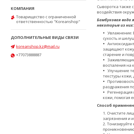
Сыворотка также 
воздействия окруж
Товарищество с ограниченной
Бамбуковая вода 
ответственностью "Koreanshop"
некоторые из них:
Увлажнение: 
сухость и шелуш
Антиоксидант
koreanshop.kz@mail.ru
защищают кожу 
старение и пов
+77073888887
Заживляющие 
воспаления на 
Улучшение те
текстуры кожи, 
Противовоспа
раздражения по
Регенерация 
кожи, помогая 
Способ применен
Очистите лиц
загрязнения и 
Тонизируйте 
проникновению