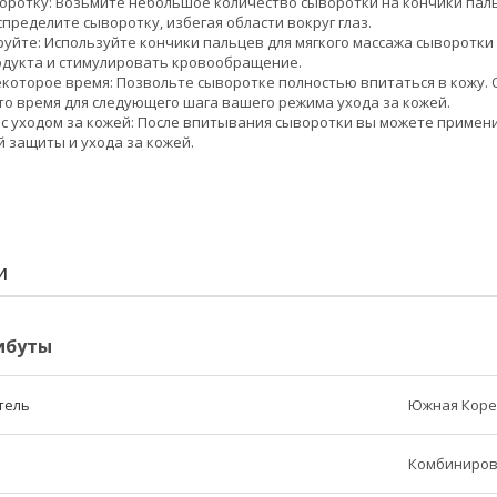
оротку: Возьмите небольшое количество сыворотки на кончики паль
пределите сыворотку, избегая области вокруг глаз.
руйте: Используйте кончики пальцев для мягкого массажа сыворотки
дукта и стимулировать кровообращение.
которое время: Позвольте сыворотке полностью впитаться в кожу. 
то время для следующего шага вашего режима ухода за кожей.
с уходом за кожей: После впитывания сыворотки вы можете примен
 защиты и ухода за кожей.
И
ибуты
тель
Южная Коре
Комбинирова