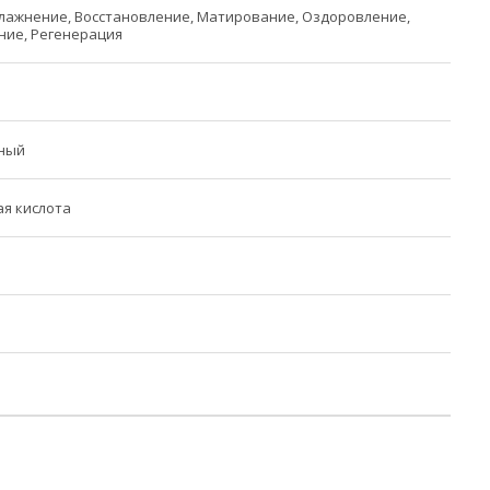
лажнение, Восстановление, Матирование, Оздоровление,
ние, Регенерация
ный
я кислота