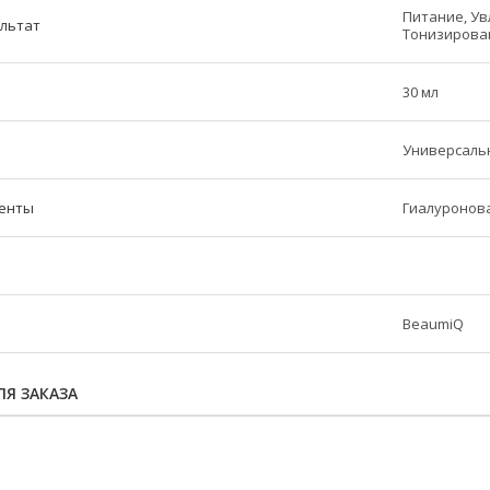
Питание, Ув
ультат
Тонизирова
30 мл
Универсаль
енты
Гиалуронова
BeaumiQ
Я ЗАКАЗА