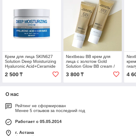
Крем для лица SKIN627
Nextbeau BB крем для
Nex
Solution Deep Moisturizing
лица с золотом Gold
крем
Hyaluronic Acid+Ceramide
Solution Glow BB cream /
гиал
Cream Гиалурон+Керамид
02 тон
Hyal
2 500
3 800
4 6
₸
₸
50 мл
Crea
О нас
Рейтинг не сформирован
Менее 5 отзывов за последний год
Работает с 05.05.2014
г. Астана