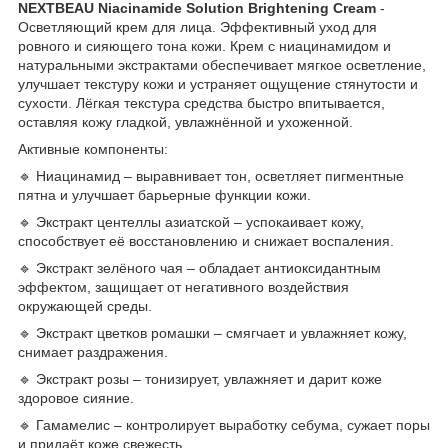
NEXTBEAU Niacinamide Solution Brightening Cream
-
Осветляющий крем для лица. Эффективный уход для
ровного и сияющего тона кожи. Крем с ниацинамидом и
натуральными экстрактами обеспечивает мягкое осветление,
улучшает текстуру кожи и устраняет ощущение стянутости и
сухости. Лёгкая текстура средства быстро впитывается,
оставляя кожу гладкой, увлажнённой и ухоженной.
Активные компоненты:
🔹 Ниацинамид – выравнивает тон, осветляет пигментные
пятна и улучшает барьерные функции кожи.
🔹 Экстракт центеллы азиатской – успокаивает кожу,
способствует её восстановлению и снижает воспаления.
🔹 Экстракт зелёного чая – обладает антиоксидантным
эффектом, защищает от негативного воздействия
окружающей среды.
🔹 Экстракт цветков ромашки – смягчает и увлажняет кожу,
снимает раздражения.
🔹 Экстракт розы – тонизирует, увлажняет и дарит коже
здоровое сияние.
🔹 Гамамелис – контролирует выработку себума, сужает поры
и придаёт коже свежесть.