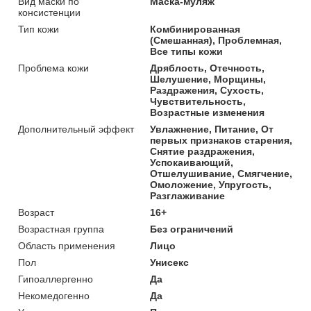
Вид маски по
Маска-муляж
консистенции
Тип кожи
Комбинированная
(Смешанная), Проблемная,
Все типы кожи
Проблема кожи
Дряблость, Отечность,
Шелушение, Морщины,
Раздражения, Сухость,
Чувствительность,
Возрастные изменения
Дополнительный эффект
Увлажнение, Питание, От
первых признаков старения,
Снятие раздражения,
Успокаивающий,
Отшелушивание, Смягчение,
Омоложение, Упругость,
Разглаживание
Возраст
16+
Возрастная группа
Без ограничений
Область применения
Лицо
Пол
Унисекс
Гипоаллергенно
Да
Некомедогенно
Да