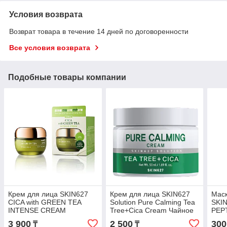
Условия возврата
Возврат товара в течение 14 дней по договоренности
Все условия возврата
Подобные товары компании
Крем для лица SKIN627
Крем для лица SKIN627
Маск
CICA with GREEN TEA
Solution Pure Calming Tea
SKI
INTENSE CREAM
Tree+Cica Cream Чайное
PEP
Центелла и Зеленый чай
дерево + Центелла 50 мл
Колл
3 900
2 500
300
₸
₸
50 мл