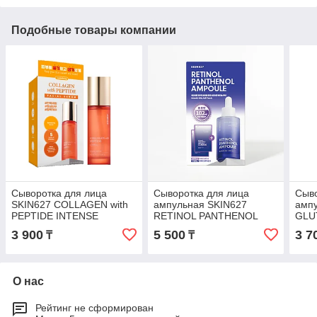
Подобные товары компании
Сыворотка для лица
Сыворотка для лица
Сыво
SKIN627 COLLAGEN with
ампульная SKIN627
амп
PEPTIDE INTENSE
RETINOL PANTHENOL
GLU
CREAM Коллаген и
AMPOULE SET Ретинол и
AMP
3 900
5 500
3 7
₸
₸
Пептид 50 мл
Пантенол СЕТ 102 мл
Ниа
О нас
Рейтинг не сформирован