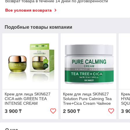
Возврат товара в течение 14 дней по договоренности
Все условия возврата
Подобные товары компании
Крем для лица SKIN627
Крем для лица SKIN627
Крем
CICA with GREEN TEA
Solution Pure Calming Tea
HYA
INTENSE CREAM
Tree+Cica Cream Чайное
SQU
Центелла и Зеленый чай
дерево + Центелла 50 мл
CRE
3 900
2 500
3 9
₸
₸
50 мл
Сква