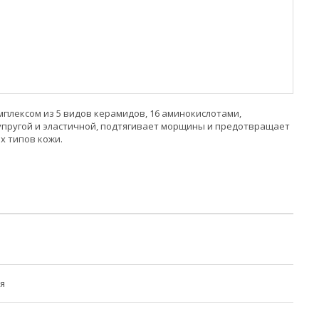
мплексом из 5 видов керамидов, 16 аминокислотами,
 упругой и эластичной, подтягивает морщины и предотвращает
х типов кожи.
я