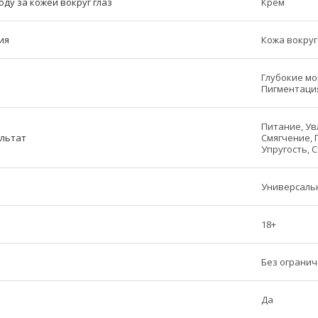
оду за кожей вокруг глаз
Крем
ия
Кожа вокруг 
Глубокие мо
Пигментаци
Питание, Ув
ультат
Смягчение, 
Упругость, 
Универсаль
18+
Без ограни
Да