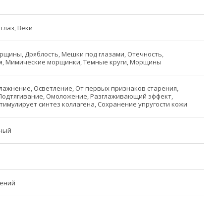
глаз, Веки
рщины, Дряблость, Мешки под глазами, Отечность,
я, Мимические морщинки, Темные круги, Морщины
лажнение, Осветление, От первых признаков старения,
Подтягивание, Омоложение, Разглаживающий эффект,
Стимулирует синтез коллагена, Сохранение упругости кожи
ный
чений