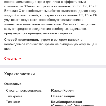
восстанавливающий крем для лица с эффективным
комплексом 3%-ных экстрактов витаминов B3, B5, B6, C и E.
Витамин С способствует выработке коллагена, делая кожу
упругой и эластичной, в то время как витамины B3, B5 и B6
улучшают тонус кожи, способствуют заживлению и
уменьшают появление пигментации. Витамин E защищает
кожу от вредного воздействия свободных радикалов,
предотвращая преждевременное старение.
Способ применения:
утром и вечером наносите
необходимое количество крема на очищенную кожу лица и
шеи.
Скрыть
Характеристики
Основные
Страна производитель
Южная Корея
Тип крема
Осветляющий
Тип кожи
Комбинированная
(Смешанная), Увядающая