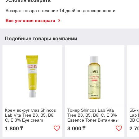
Условия возврата
Возврат товара в течение 14 дней по договоренности
Все условия возврата
Подобные товары компании
Крем вокруг глаз Shincos
Тонер Shincos Lab Vita
ББ-к
Lab Vita Tree B3, B5, B6,
Tree B3, B5, B6, C, E 3%
Lab 
C, E 3% Eye cream
Essence Toner Витамины
BB C
Витамины 30 мл
200 мл
вита
1 800
3 000
2 7
₸
₸