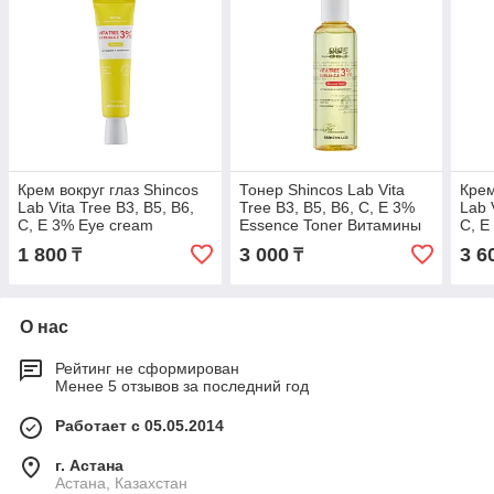
Крем вокруг глаз Shincos
Тонер Shincos Lab Vita
Крем
Lab Vita Tree B3, B5, B6,
Tree B3, B5, B6, C, E 3%
Lab 
C, E 3% Eye cream
Essence Toner Витамины
C, E
Витамины 30 мл
200 мл
100 
1 800
3 000
3 6
₸
₸
О нас
Рейтинг не сформирован
Менее 5 отзывов за последний год
Работает с 05.05.2014
г. Астана
Астана, Казахстан