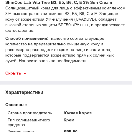
ShinCos.Lab Vita Tree B3, B5, B6, C, E 3% Sun Cream –
Солнцезащитный крем для лица с эффективным комплексом
3%-ных экстрактов витаминов B3, B5, B6, C и E. Защищает
кожу от воздействия УФ-излучения (UVA&UVB), обладает
высокой степенью защиты SPF50+/РА++++, и предупреждает
фотостарение.
Способ применения:
нанесите соответствующее
количество на предварительно очищенную кожу и
равномерно распределите крем на лицо и части тела,
которые подвергаются воздействию прямых солнечных
лучей. Наносите вновь по необходимости.
Скрыть
Характеристики
Основные
Страна производитель
Южная Корея
Тип солнцезащитного
Крем
средства
Фактор защиты
SPF 50