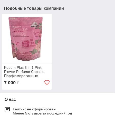
Подобные товары компании
Kopum Plus 3 in 1 Pink
Flower Perfume Capsule
Парфюмированные
капсулы для стирки
7 000
₸
Розовый цветок 33 шт
О нас
Рейтинг не сформирован
Менее 5 отзывов за последний год