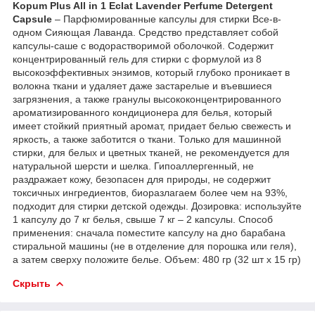
Kopum Plus All in 1 Eclat Lavender Perfume Detergent
Capsule
– Парфюмированные капсулы для стирки Все-в-
одном Сияющая Лаванда. Средство представляет собой
капсулы-саше с водорастворимой оболочкой. Содержит
концентрированный гель для стирки с формулой из 8
высокоэффективных энзимов, который глубоко проникает в
волокна ткани и удаляет даже застарелые и въевшиеся
загрязнения, а также гранулы высококонцентрированного
ароматизированного кондиционера для белья, который
имеет стойкий приятный аромат, придает белью свежесть и
яркость, а также заботится о ткани. Только для машинной
стирки, для белых и цветных тканей, не рекомендуется для
натуральной шерсти и шелка. Гипоаллергенный, не
раздражает кожу, безопасен для природы, не содержит
токсичных ингредиентов, биоразлагаем более чем на 93%,
подходит для стирки детской одежды. Дозировка: используйте
1 капсулу до 7 кг белья, свыше 7 кг – 2 капсулы. Способ
применения: сначала поместите капсулу на дно барабана
стиральной машины (не в отделение для порошка или геля),
а затем сверху положите белье. Объем: 480 гр (32 шт х 15 гр)
Скрыть