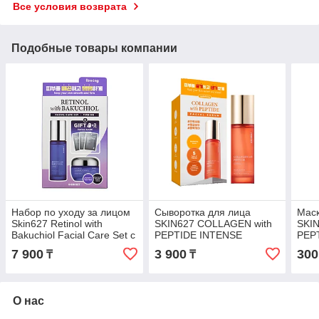
Все условия возврата
Подобные товары компании
Набор по уходу за лицом
Сыворотка для лица
Маск
Skin627 Retinol with
SKIN627 COLLAGEN with
SKI
Bakuchiol Facial Care Set с
PEPTIDE INTENSE
PEP
Ретинолом и Бакучиолом
CREAM Коллаген и
Колл
7 900
3 900
300
₸
₸
Пептид 50 мл
О нас