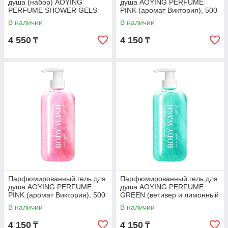
душа (набор) AOYING
душа AOYING PERFUME
PERFUME SHOWER GELS
PINK (аромат Виктория), 500
SET, 5*100 мл
мл
В наличии
В наличии
4 550
4 150
₸
₸
Парфюмированный гель для
Парфюмированный гель для
душа AOYING PERFUME
душа AOYING PERFUME
PINK (аромат Виктория), 500
GREEN (ветивер и лимонный
мл
бергамот), 500 мл
В наличии
В наличии
4 150
4 150
₸
₸