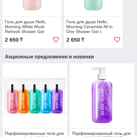
Гель для душа Hello,
Гель для душа Hello,
Morning White Musk
Morning Ceramide All in
Refresh Shower Gel
One Shower Gel с
освежающий с ароматом
керамидами 300 мл
2 650
2 650
₸
₸
белого мускуса 300 мл
Акционные предложения и новинки
Парфюмированные гели для
Парфюмированный гель для