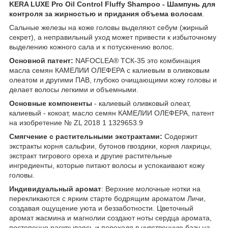
KERA LUXE Pro Oil Control Fluffy Shampoo - Шампунь для
контроля за жирностью и придания объема волосам
.
Сальные железы на коже головы выделяют себум (жирный
секрет), а неправильный уход может привести к избыточному
выделению кожного сала и к потускнению волос.
Основной патент:
NAFOCLEA® ТСК-35 это комбинация
масла семян КАМЕЛИИ ОЛЕФЕРА с калиевым в оливковым
олеатом и другими ПАВ, глубоко очищающими кожу головы и
делает волосы легкими и объемными.
Основные компоненты
- калиевый оливковый олеат,
калиевый - кокоат, масло семян КАМЕЛИИ ОЛЕФЕРА, патент
на изобретение № ZL 2018 1 1329653.9
Смягчение с растительными экстрактами:
Содержит
экстракты корня сальфии, бутонов гвоздики, корня лакрицы,
экстракт тигрового ореха и другие растительные
ингредиенты, которые питают волосы и успокаивают кожу
головы.
Индивидуальный аромат
: Верхние молочные нотки на
перекликаются с ярким старте бодрящим ароматом Личи,
создавая ощущение уюта и беззаботности. Цветочный
аромат жасмина и магнолии создают ноты сердца аромата,
постепенно раскрываясь и переходя в чувственную базу на