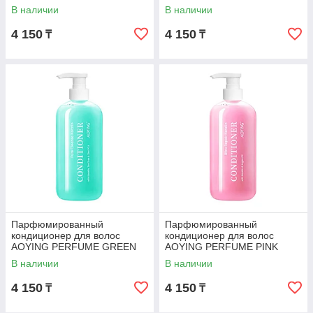
Глубокое увлажнение с
Защита цвета с кератином,
В наличии
В наличии
кератином, 500 мл
500 мл
4 150
4 150
₸
₸
Парфюмированный
Парфюмированный
кондиционер для волос
кондиционер для волос
AOYING PERFUME GREEN
AOYING PERFUME PINK
Совершенное очищение с
Ультра восстановление с
В наличии
В наличии
кератином, 500 мл
кератином, 500 мл
4 150
4 150
₸
₸