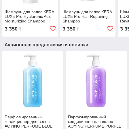
Шампунь для волос KERA
Шампунь для волос KERA
Шам
LUXE Pro Hyaluronic Acid
LUXE Pro Hair Repairing
LUXE
Moisturizing Shampoo
Shampoo
Revi
Увлажняющий с
Восстанавливающий 750
Прот
3 350
3 350
3 3
₸
₸
Гиалуроном 750 мл
мл
750 
Акционные предложения и новинки
Парфюмированный
Парфюмированный
кондиционер для волос
кондиционер для волос
AOYING PERFUME BLUE
AOYING PERFUME PURPLE