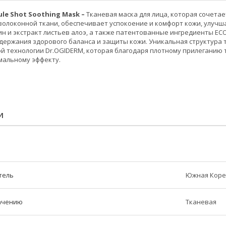
le Shot Soothing Mask –
Тканевая маска для лица, которая сочет
олоконной ткани, обеспечивает успокоение и комфорт кожи, улучшая
н и экстракт листьев алоэ, а также патентованные ингредиенты ECO 
оддержания здорового баланса и защиты кожи. Уникальная структура
 технологии Dr.OGIDERM, которая благодаря плотному прилеганию 
мальному эффекту.
И
тель
Южная Коре
начению
Тканевая