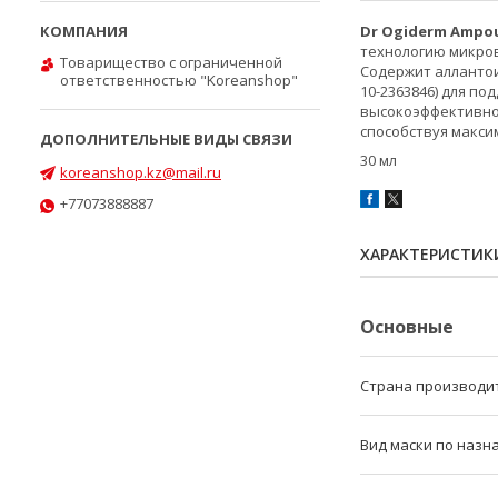
Dr Ogiderm Ampou
технологию микров
Товарищество с ограниченной
Содержит аллантои
ответственностью "Koreanshop"
10-2363846) для п
высокоэффективной
способствуя макси
30 мл
koreanshop.kz@mail.ru
+77073888887
ХАРАКТЕРИСТИК
Основные
Страна производи
Вид маски по наз