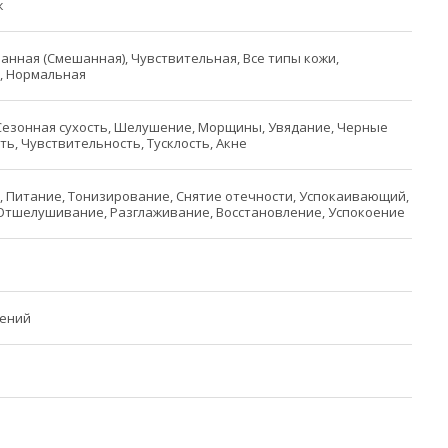
ж
нная (Смешанная), Чувствительная, Все типы кожи,
, Нормальная
Сезонная сухость, Шелушение, Морщины, Увядание, Черные
сть, Чувствительность, Тусклость, Акне
 Питание, Тонизирование, Снятие отечности, Успокаивающий,
Отшелушивание, Разглаживание, Восстановление, Успокоение
чений