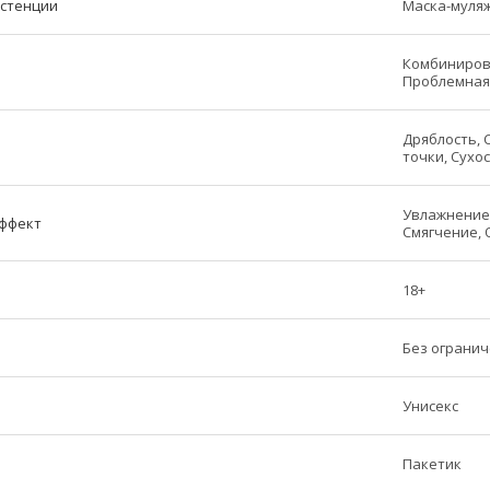
истенции
Маска-муля
Комбинирова
Проблемная
Дряблость, 
точки, Сухо
Увлажнение,
ффект
Смягчение, 
18+
Без ограни
Унисекс
Пакетик