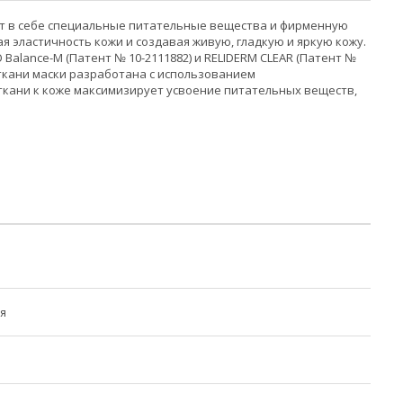
ает в себе специальные питательные вещества и фирменную
 эластичность кожи и создавая живую, гладкую и яркую кожу.
Balance-M (Патент № 10-2111882) и RELIDERM CLEAR (Патент №
 ткани маски разработана с использованием
ткани к коже максимизирует усвоение питательных веществ,
я