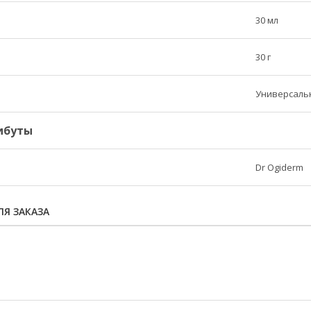
30 мл
30 г
Универсаль
ибуты
Dr Ogiderm
Я ЗАКАЗА