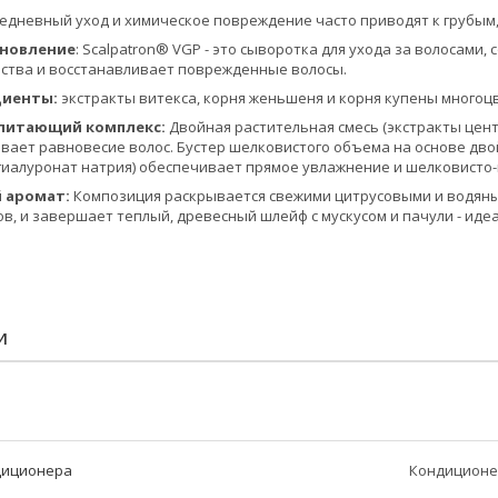
дневный уход и химическое повреждение часто приводят к грубым,
ановление
: Scalpatron® VGP - это сыворотка для ухода за волосам
ства и восстанавливает поврежденные волосы.
диенты:
экстракты витекса, корня женьшеня и корня купены многоцве
питающий комплекс:
Двойная растительная смесь (экстракты цен
вает равновесие волос. Бустер шелковистого объема на основе дво
иалуронат натрия) обеспечивает прямое увлажнение и шелковисто-
 аромат:
Композиция раскрывается свежими цитрусовыми и водяны
в, и завершает теплый, древесный шлейф с мускусом и пачули - иде
И
диционера
Кондиционе