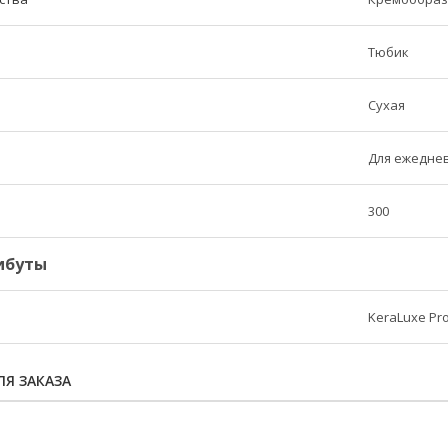
Тюбик
Сухая
Для ежедне
300
ибуты
KeraLuxe Pr
Я ЗАКАЗА