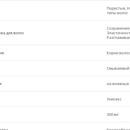
Пористые, Н
типы волос
Сохранение 
ва для волос
Эластичност
Разглажива
ия
Корни волос
Смываемый
я
на влажные 
Унисекс
300 мл
ства
Кремообраз