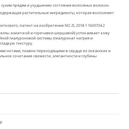
 сухим прядям и ухудшению состояния волосяных волокон.
и, содержащая растительные ингредиенты, которая восполняет
ткового, патент на изобретение NO ZL 2018 1 1630734.2
теллы азиатской и горечавки шершавой) успокаивает кожу
йной гиалуроновой системы (гиалуронат натрия и
гладкую текстуру.
ми нотами, плавно переходящими в сердце из океанских и
альное сочетание свежести, элегантности и глубины
р