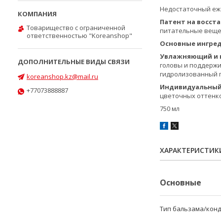
Недостаточный еже
Патент на восст
Товарищество с ограниченной
питательные веще
ответственностью "Koreanshop"
Основные ингре
Увлажняющий и 
головы и поддержи
гидролизованный г
koreanshop.kz@mail.ru
Индивидуальный
+77073888887
цветочных оттенко
750 мл
ХАРАКТЕРИСТИК
Основные
Тип бальзама/кон