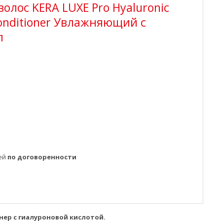
олос KERA LUXE Pro Hyaluronic
 Conditioner Увлажняющий с
л
ней
по договоренности
онер с гиалуроновой кислотой.