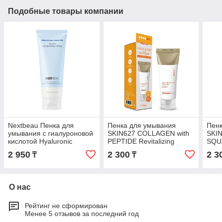
Подобные товары компании
Nextbeau Пенка для
Пенка для умывания
Пенк
умывания с гиалуроновой
SKIN627 COLLAGEN with
SKI
кислотой Hyaluronic
PEPTIDE Revitalizing
SQUA
solution Moist Cleansing
Cleansing Foam Коллаген
Clea
2 950
2 300
2 3
₸
₸
Foam / 150 мл.
и Пептид 150 мл
и Ск
О нас
Рейтинг не сформирован
Менее 5 отзывов за последний год