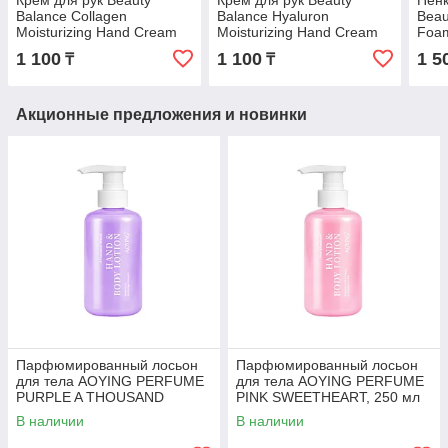
Крем для рук Beauty
Крем для рук Beauty
Пенк
Balance Collagen
Balance Hyaluron
Beau
Moisturizing Hand Cream
Moisturizing Hand Cream
Foam
Коллаген 100 мл
Гиалурон 100 мл
100 
1 100
1 100
1 5
₸
₸
Акционные предложения и новинки
Парфюмированный лосьон
Парфюмированный лосьон
для тела AOYING PERFUME
для тела AOYING PERFUME
PURPLE A THOUSAND
PINK SWEETHEART, 250 мл
WISHES, 250 мл
В наличии
В наличии