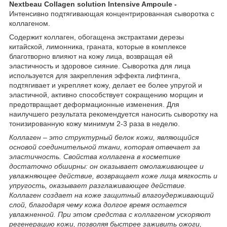
Nextbeau Collagen solution Intensive Ampoule -
Интенсивно подтягивающая концентрированная сыворотка с
коллагеном.
Содержит коллаген, обогащена экстрактами дерезы
китайской, лимонника, граната, которые в комплексе
благотворно влияют на кожу лица, возвращая ей
эластичность и здоровое сияние. Сыворотка для лица
используется для закрепления эффекта лифтинга,
подтягивает и укрепляет кожу, делает ее более упругой и
эластичной, активно способствует сокращению морщин и
предотвращает деформационные изменения. Для
наилучшего результата рекомендуется наносить сыворотку на
тонизированную кожу минимум 2-3 раза в неделю.
Коллаген – это структурный белок кожи, являющийся
основой соединительной ткани, которая отвечает за
эластичность. Свойства коллагена в косметике
достаточно обширны: он оказывает омолаживающее и
увлажняющее действие, возвращает коже лица мягкость и
упругость, оказывает разглаживающее действие.
Коллаген создает на коже защитный влагоудерживающий
слой, благодаря чему кожа долгое время остается
увлажненной. При этом средства с коллагеном ускоряют
регенерацию кожи, позволяя быстрее заживить ожоги,