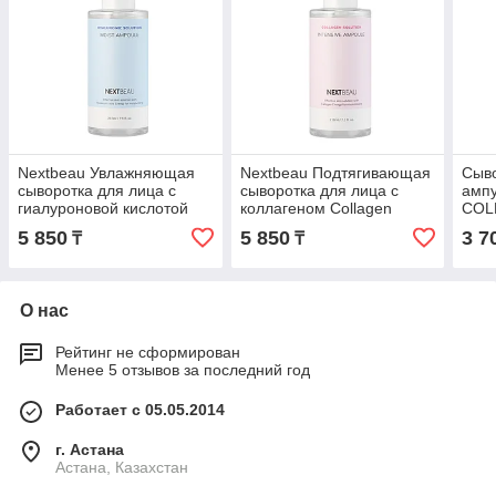
Nextbeau Увлажняющая
Nextbeau Подтягивающая
Сыво
сыворотка для лица с
сыворотка для лица с
амп
гиалуроновой кислотой
коллагеном Collagen
COL
Hyaluronic solution Moist
solution Intensive Ampoule
Пол
5 850
5 850
3 7
₸
₸
Ampoule / 210 мл.
/ 210 мл.
и Ко
О нас
Рейтинг не сформирован
Менее 5 отзывов за последний год
Работает с 05.05.2014
г. Астана
Астана, Казахстан