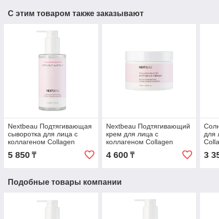
С этим товаром также заказывают
Nextbeau Подтягивающая
Nextbeau Подтягивающий
Сол
сыворотка для лица с
крем для лица с
для 
коллагеном Collagen
коллагеном Collagen
Coll
solution Intensive Ampoule
solution Intensive Cream /
SPF5
5 850
4 600
3 3
₸
₸
/ 210 мл.
100 мл.
Подобные товары компании