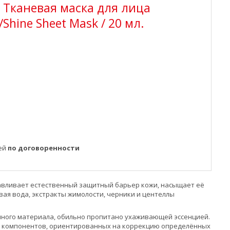
h Тканевая маска для лица
hine Sheet Mask / 20 мл.
ней
по договоренности
навливает естественный защитный барьер кожи, насыщает её
овая вода, экстракты жимолости, черники и центеллы
чного материала, обильно пропитано ухаживающей эссенцией.
ых компонентов, ориентированных на коррекцию определённых