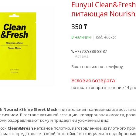
Eunyul Clean&Fres
питающая Nourish/S
350 ₸
В наличии
Код:
406751
+7 (707) 388-88-87
Астана
Заказ только по телефону
возврат товара в течение 14 д
sh Nourish/Shine Sheet Mask
- питательная тканевая маска восста
 сиянием. В составе активной эссенции - гиалуроновая кислота, роз
 они оздоравливают кожу и придают ей ухоженный вид.
асок
Clean&Fresh
нетканое полотно, изготовленное из плотного про
з масок представляет собой "коктейль" из специально подобранн