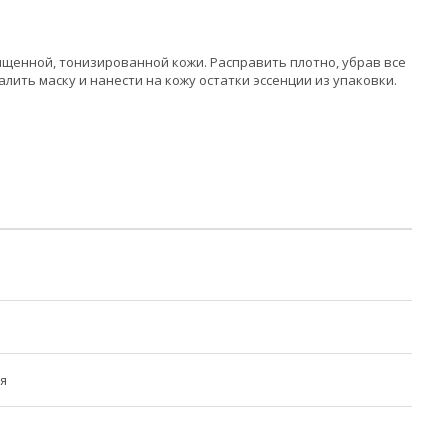
чищенной, тонизированной кожи. Расправить плотно, убрав все
лить маску и нанести на кожу остатки эссенции из упаковки.
я