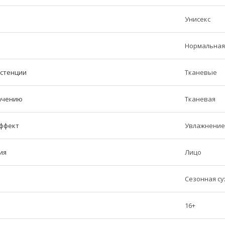
Унисекс
Нормальная,
истенции
Тканевые
начению
Тканевая
ффект
Увлажнение
ия
Лицо
Сезонная су
16+