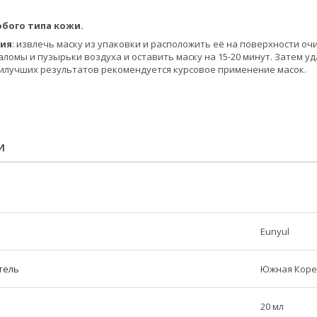
бого типа кожи.
ния
: извлечь маску из упаковки и расположить её на поверхности о
омы и пузырьки воздуха и оставить маску на 15-20 минут. Затем уда
илучших результатов рекомендуется курсовое применение масок.
И
Eunyul
тель
Южная Коре
20 мл