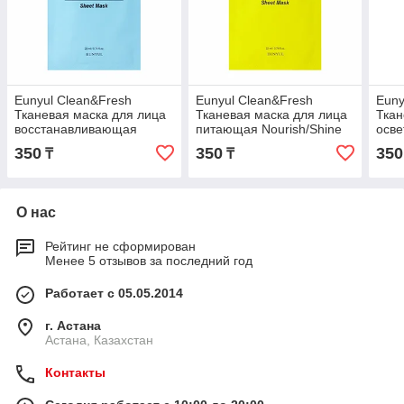
Eunyul Clean&Fresh
Eunyul Clean&Fresh
Euny
Тканевая маска для лица
Тканевая маска для лица
Ткан
восстанавливающая
питающая Nourish/Shine
осв
Revitalize/Strengthen Sheet
Sheet Mask / 20 мл.
Brig
350
350
350
₸
₸
Mask / 20 мл.
Mask
О нас
Рейтинг не сформирован
Менее 5 отзывов за последний год
Работает с 05.05.2014
г. Астана
Астана, Казахстан
Контакты