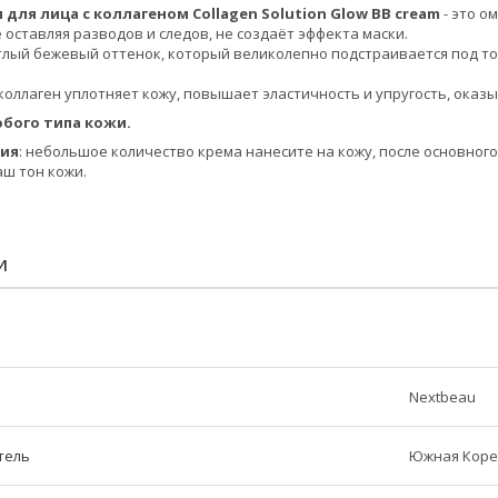
 для лица с коллагеном Collagen Solution Glow BB cream
- это о
 оставляя разводов и следов, не создаёт эффекта маски.
тлый бежевый оттенок, который великолепно подстраивается под то
оллаген уплотняет кожу, повышает эластичность и упругость, оказы
бого типа кожи.
ния
: небольшое количество крема нанесите на кожу, после основног
аш тон кожи.
И
Nextbeau
тель
Южная Коре