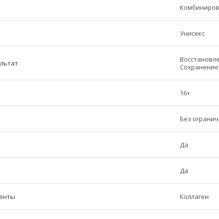
Комбинирова
Унисекс
Восстановле
ультат
Сохранение 
16+
Без ограни
Да
Да
енты
Коллаген