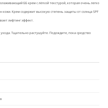
молаживающий ББ крем с лёгкой текстурой, которая очень легко
н кожи. Крем содержит высокую степень защиты от солнца SPF
вает лифтинг эффект.
о ухода. Тщательно растушуйте. Подождите, пока средство
я