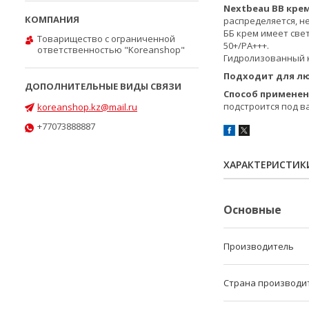
Nextbeau BB крем
распределяется, не
ББ крем имеет све
Товарищество с ограниченной
50+/PA+++.
ответственностью "Koreanshop"
Гидролизованный к
Подходит для лю
Способ примене
подстроится под в
koreanshop.kz@mail.ru
+77073888887
ХАРАКТЕРИСТИК
Основные
Производитель
Страна производи